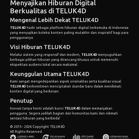
Menyajikan Hiburan Digital
Berkualitas di TELUK4D
Mengenal Lebih Dekat TELUK4D
TELUK4D
hadir sebagai platform hiburan digital terkemuka di Indonesia
yang menyajikan koleksi konten paling mutakhir dan inspiratif bagi para
penggunanya.
Visi Hiburan TELUK4D
Melalui sistem yang responsif dan modern,
TELUK4D
menyuguhkan
berbagai pilihan hiburan yang dirancang khusus untuk memenuhi
ekspektasi audiens lokal secara maksimal.
Keunggulan Utama TELUK4D
Kami sangat mengedepankan aspek orisinalitas serta kualitas visual.
TELUK4D
berkomitmen menciptakan standar baru dalam menikmati
konten digital yang berkesan.
Penutup
Inovasi tanpa henti adalah kunci
TELUK4D
dalam memanjakan
pengguna. Segera jadilah bagian dari komunitas kami dan nikmati
sensasi hiburan yang berbeda!
© 2015 - 2026 Copyright TELUK4D.
All Rights Reserved.