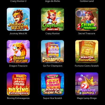
Crazy Hunter 2
Jogo do Bicho
Golden Land
Joumey West M
Crazy Hunter
Secret Treasure
Dragon Treasure
Go For Champion
Fortune Gems Scratch
Boxing Extravaganza
Super Ace Scratch
Magic Lamp Bingo