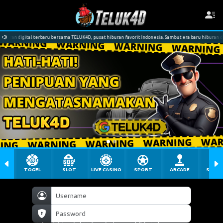
l terbaru bersama TELUK4D, pusat hiburan favorit Indonesia. Sambut era baru hiburan di sini!
TOGEL
SLOT
LIVE CASINO
SPORT
ARCADE
SABU