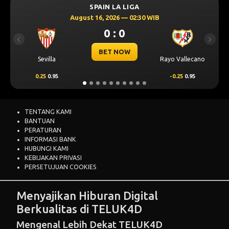
SPAIN LA LIGA
August 16, 2026 — 02:30 WIB
Au
0 : 0
Previous
Next
BET NOW
Rayo Vallecano
Alaves
5
-0.25
0.95
0.00
0.62
TENTANG KAMI
BANTUAN
PERATURAN
INFORMASI BANK
HUBUNGI KAMI
KEBIJAKAN PRIVASI
PERSETUJUAN COOKIES
Menyajikan Hiburan Digital
Berkualitas di TELUK4D
Mengenal Lebih Dekat TELUK4D